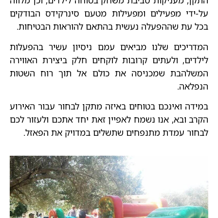
התקן, מעניקות סביבת משחק בטוחה לילדים, וכן מלווה
על-ידי מפעילים ומפעילות מטעם סינרקידס הבודקים
בכל עת שההפעלה נעשית בהתאם להוראות הבטיחות.
המדריכים שלנו מביאים עמם ניסיון עשיר בהפעלות
לילדים, ולעתים קרובות לוקחים חלק ביצירת האווירה
המשלהבת שמכניסה את כולם אל תוך רוח השטות
הנפלאה.
במידה ואינכם בטוחים באיזה מתקן לבחור עבור האירוע
הקרב ובא, אנו נשמח לאפיין זאת יחד אתכם ולעזור לכם
לבחור עמדת מתנפחים שתשלים במדויק את הפאזל.